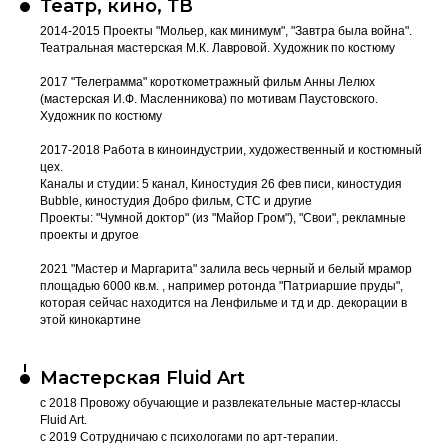
Театр, кино, ТВ
2014-2015 Проекты "Мольер, как минимум", "Завтра была война".
Театральная мастерская М.К. Лавровой. Художник по костюму
2017 "Телеграмма" короткометражный фильм Анны Лелюх
(мастерская И.Ф. Масленникова) по мотивам Паустовского.
Художник по костюму
2017-2018 Работа в киноиндустрии, художественный и костюмный
цех.
Каналы и студии: 5 канал, Киностудия 26 фев писи, киностудия
Bubble, киностудия Добро фильм, СТС и другие
Проекты: "Чумной доктор" (из "Майор Гром"), "Свои", рекламные
проекты и другое
2021 "Мастер и Маргарита" залила весь черный и белый мрамор
площадью 6000 кв.м. , например ротонда "Патриаршие пруды",
которая сейчас находится на Ленфильме и тд и др. декорации в
этой кинокартине
Мастерская Fluid Art
с 2018 Провожу обучающие и развлекательные мастер-классы
Fluid Art.
с 2019 Сотрудничаю с психологами по арт-терапии.