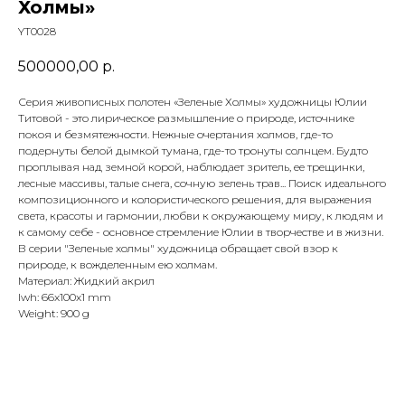
Холмы»
YT0028
500000,00
р.
Серия живописных полотен «Зеленые Холмы» художницы Юлии
Титовой - это лирическое размышление о природе, источнике
покоя и безмятежности. Нежные очертания холмов, где-то
подернуты белой дымкой тумана, где-то тронуты солнцем. Будто
проплывая над земной корой, наблюдает зритель, ее трещинки,
лесные массивы, талые снега, сочную зелень трав... Поиск идеального
композиционного и колористического решения, для выражения
света, красоты и гармонии, любви к окружающему миру, к людям и
к самому себе - основное стремление Юлии в творчестве и в жизни.
В серии "Зеленые холмы" художница обращает свой взор к
природе, к вожделенным ею холмам.
Материал: Жидкий акрил
lwh: 66x100x1 mm
Weight: 900 g