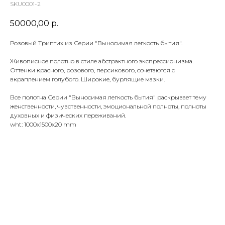
SKU0001-2
50000,00
р.
Розовый Триптих из Серии "Выносимая легкость бытия".
Живописное полотно в стиле абстрактного экспрессионизма.
Оттенки красного, розового, персикового, сочетаются с
вкраплением голубого. Широкие, бурлящие мазки.
Все полотна Серии "Выносимая легкость бытия" раскрывает тему
женственности, чувственности, эмоциональной полноты, полноты
духовных и физических переживаний.
wht: 1000x1500x20 mm