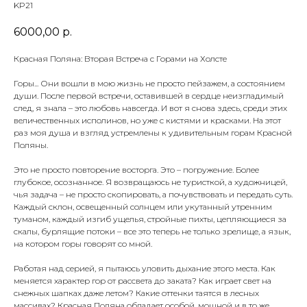
KP21
6000,00
р.
Красная Поляна: Вторая Встреча с Горами на Холсте
Горы... Они вошли в мою жизнь не просто пейзажем, а состоянием
души. После первой встречи, оставившей в сердце неизгладимый
след, я знала – это любовь навсегда. И вот я снова здесь, среди этих
величественных исполинов, но уже с кистями и красками. На этот
раз моя душа и взгляд устремлены к удивительным горам Красной
Поляны.
Это не просто повторение восторга. Это – погружение. Более
глубокое, осознанное. Я возвращаюсь не туристкой, а художницей,
чья задача – не просто скопировать, а почувствовать и передать суть.
Каждый склон, освещенный солнцем или укутанный утренним
туманом, каждый изгиб ущелья, стройные пихты, цепляющиеся за
скалы, бурлящие потоки – все это теперь не только зрелище, а язык,
на котором горы говорят со мной.
Работая над серией, я пытаюсь уловить дыхание этого места. Как
меняется характер гор от рассвета до заката? Как играет свет на
снежных шапках даже летом? Какие оттенки таятся в лесных
массивах? Красная Поляна обладает особой, мощной и в то же